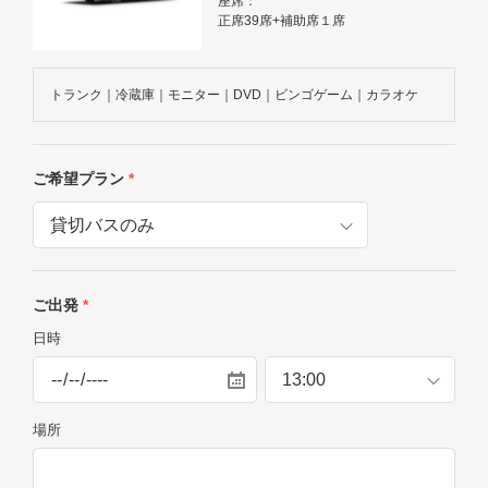
座席：
正席39席+補助席１席
トランク｜冷蔵庫｜モニター｜DVD｜ビンゴゲーム｜カラオケ
ご希望プラン
*
ご出発
*
日時
場所